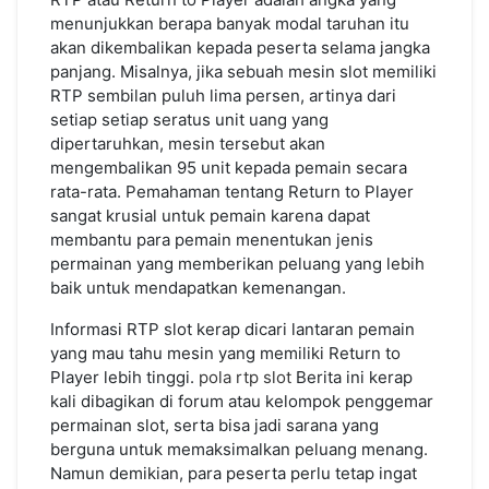
menunjukkan berapa banyak modal taruhan itu
akan dikembalikan kepada peserta selama jangka
panjang. Misalnya, jika sebuah mesin slot memiliki
RTP sembilan puluh lima persen, artinya dari
setiap setiap seratus unit uang yang
dipertaruhkan, mesin tersebut akan
mengembalikan 95 unit kepada pemain secara
rata-rata. Pemahaman tentang Return to Player
sangat krusial untuk pemain karena dapat
membantu para pemain menentukan jenis
permainan yang memberikan peluang yang lebih
baik untuk mendapatkan kemenangan.
Informasi RTP slot kerap dicari lantaran pemain
yang mau tahu mesin yang memiliki Return to
Player lebih tinggi.
pola rtp slot
Berita ini kerap
kali dibagikan di forum atau kelompok penggemar
permainan slot, serta bisa jadi sarana yang
berguna untuk memaksimalkan peluang menang.
Namun demikian, para peserta perlu tetap ingat