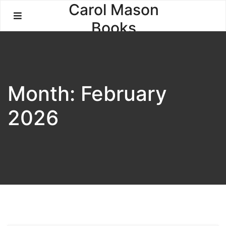
Skip
Carol Mason
to
Books
content
Month:
February
2026