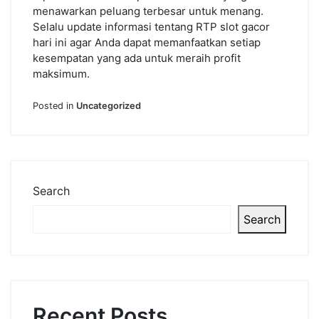
menawarkan peluang terbesar untuk menang.
Selalu update informasi tentang RTP slot gacor
hari ini agar Anda dapat memanfaatkan setiap
kesempatan yang ada untuk meraih profit
maksimum.
Posted in
Uncategorized
Search
Search
Recent Posts