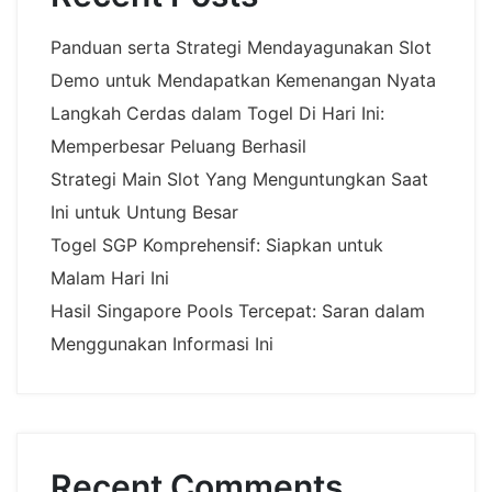
Panduan serta Strategi Mendayagunakan Slot
Demo untuk Mendapatkan Kemenangan Nyata
Langkah Cerdas dalam Togel Di Hari Ini:
Memperbesar Peluang Berhasil
Strategi Main Slot Yang Menguntungkan Saat
Ini untuk Untung Besar
Togel SGP Komprehensif: Siapkan untuk
Malam Hari Ini
Hasil Singapore Pools Tercepat: Saran dalam
Menggunakan Informasi Ini
Recent Comments