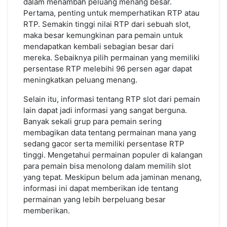
dalam menambah peluang menang besar.
Pertama, penting untuk memperhatikan RTP atau
RTP. Semakin tinggi nilai RTP dari sebuah slot,
maka besar kemungkinan para pemain untuk
mendapatkan kembali sebagian besar dari
mereka. Sebaiknya pilih permainan yang memiliki
persentase RTP melebihi 96 persen agar dapat
meningkatkan peluang menang.
Selain itu, informasi tentang RTP slot dari pemain
lain dapat jadi informasi yang sangat berguna.
Banyak sekali grup para pemain sering
membagikan data tentang permainan mana yang
sedang gacor serta memiliki persentase RTP
tinggi. Mengetahui permainan populer di kalangan
para pemain bisa menolong dalam memilih slot
yang tepat. Meskipun belum ada jaminan menang,
informasi ini dapat memberikan ide tentang
permainan yang lebih berpeluang besar
memberikan.